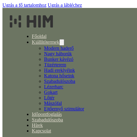
Ugrás a fő tartalomhoz
Ugrás a lábléchez
Főoldal
Kiállítótermek
Modern haderő
Nagy háborúk
Bunker kávézó
Tüzérterem
Hadi ereklyéink
Katona hőseink
Szabadulószoba
Lézerharc
Gokart
Lőtér
Mászófal
Ejtőernyő szimulátor
Időpontfoglalás
Szabadulószoba
Hírek
Kapcsolat