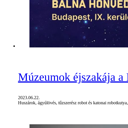
Múzeumok éjszakája a 
2023.06.22.
Huszárok, ágyúlövés, tűzszerész robot és katonai robotkut