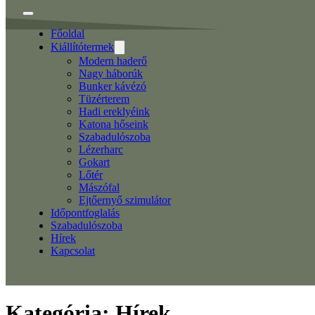
Főoldal
Kiállítótermek
Modern haderő
Nagy háborúk
Bunker kávézó
Tüzérterem
Hadi ereklyéink
Katona hőseink
Szabadulószoba
Lézerharc
Gokart
Lőtér
Mászófal
Ejtőernyő szimulátor
Időpontfoglalás
Szabadulószoba
Hírek
Kapcsolat
Kategória:
Hírek