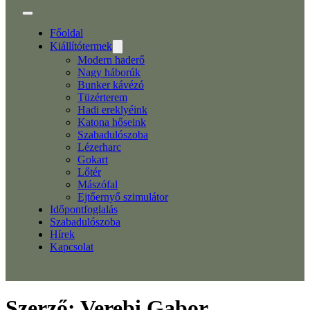
Főoldal
Kiállítótermek
Modern haderő
Nagy háborúk
Bunker kávézó
Tüzérterem
Hadi ereklyéink
Katona hőseink
Szabadulószoba
Lézerharc
Gokart
Lőtér
Mászófal
Ejtőernyő szimulátor
Időpontfoglalás
Szabadulószoba
Hírek
Kapcsolat
Szerző:
Verebi Gabor