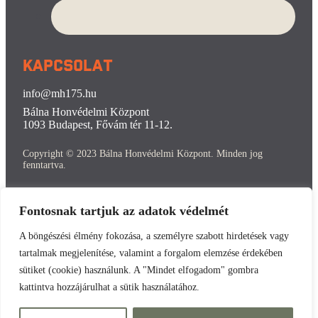
Kapcsolat
info@mh175.hu
Bálna Honvédelmi Központ
1093 Budapest, Fővám tér 11-12.
Copyright © 2023 Bálna Honvédelmi Központ. Minden jog
fenntartva.
Fontosnak tartjuk az adatok védelmét
Kedves Látogatóink!
A böngészési élmény fokozása, a személyre szabott hirdetések vagy
tartalmak megjelenítése, valamint a forgalom elemzése érdekében
Tájékoztatjuk Önöket, hogy a
sütiket (cookie) használunk. A "Mindet elfogadom" gombra
múzeum
h
atározatlan ideig zárva
tart.
kattintva hozzájárulhat a sütik használatához.
Megértésüket köszönjük!