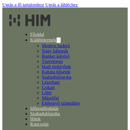
Ugrás a fő tartalomhoz
Ugrás a lábléchez
Főoldal
Kiállítótermek
Modern haderő
Nagy háborúk
Bunker kávézó
Tüzérterem
Hadi ereklyéink
Katona hőseink
Szabadulószoba
Lézerharc
Gokart
Lőtér
Mászófal
Ejtőernyő szimulátor
Időpontfoglalás
Szabadulószoba
Hírek
Kapcsolat